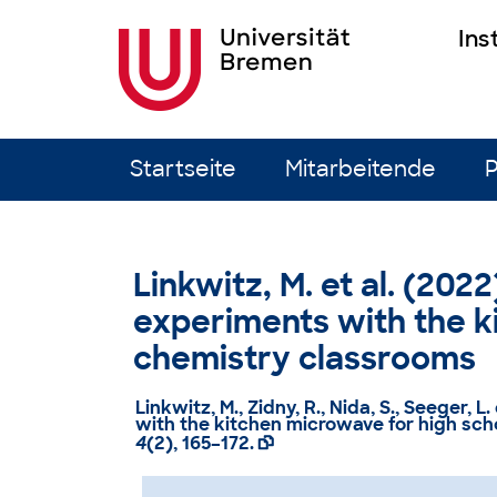
Ins
Zum Inhalt springen
Startseite
Mitarbeitende
P
Linkwitz, M. et al. (20
experiments with the k
chemistry classrooms
Linkwitz, M., Zidny, R., Nida, S., Seeger, L.
with the kitchen microwave for high sc
4
(2), 165–172.
