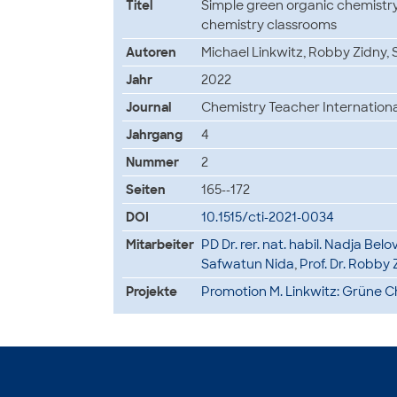
Titel
Simple green organic chemistry
chemistry classrooms
Autoren
Michael Linkwitz, Robby Zidny, 
Jahr
2022
Journal
Chemistry Teacher Internationa
Jahrgang
4
Nummer
2
Seiten
165--172
DOI
10.1515/cti-2021-0034
Mitarbeiter
PD Dr. rer. nat. habil. Nadja Belo
Safwatun Nida
,
Prof. Dr. Robby 
Projekte
Promotion M. Linkwitz: Grüne 