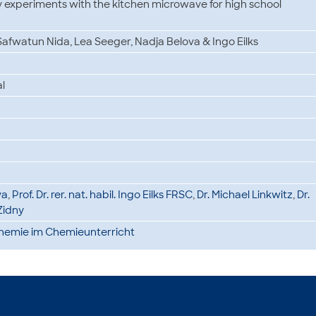
 experiments with the kitchen microwave for high school
Safwatun Nida, Lea Seeger, Nadja Belova & Ingo Eilks
l
va
,
Prof. Dr. rer. nat. habil. Ingo Eilks FRSC
,
Dr. Michael Linkwitz
,
Dr.
Zidny
Chemie im Chemieunterricht