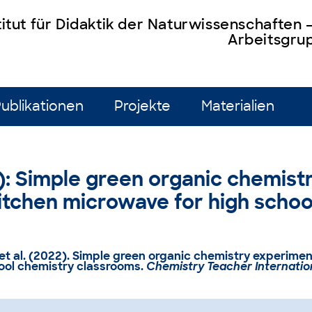
titut für Didaktik der Naturwissenschaften
Arbeitsgrup
ublikationen
Projekte
Materialien
22): Simple green organic chemist
itchen microwave for high schoo
 et al. (2022).
Simple green organic chemistry experimen
hool chemistry classrooms
.
Chemistry Teacher Internatio