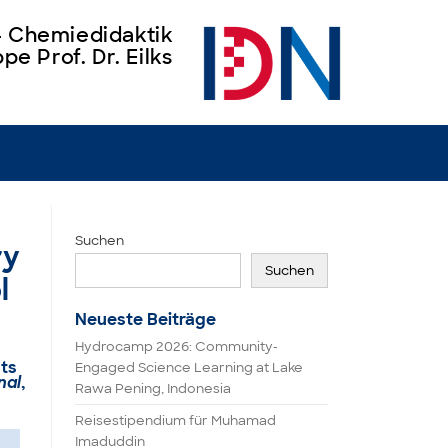
 – Chemiedidaktik
pe Prof. Dr. Eilks
Suchen
ry
Suchen
l
Neueste Beiträge
Hydrocamp 2026: Community-
ts
Engaged Science Learning at Lake
nal
,
Rawa Pening, Indonesia
Reisestipendium für Muhamad
Imaduddin