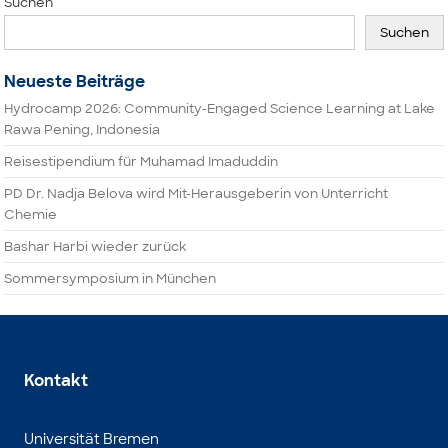
Suchen
Suchen
Neueste Beiträge
Hydrocamp 2026: Community-Engaged Science Learning at Lake
Rawa Pening, Indonesia
Reisestipendium für Muhamad Imaduddin
PD Dr. Nadja Belova wird Mit-Herausgeberin von Unterricht
Chemie
Bashar Harbi wieder zurück
Sommersymposium in München
Kontakt
Universität Bremen