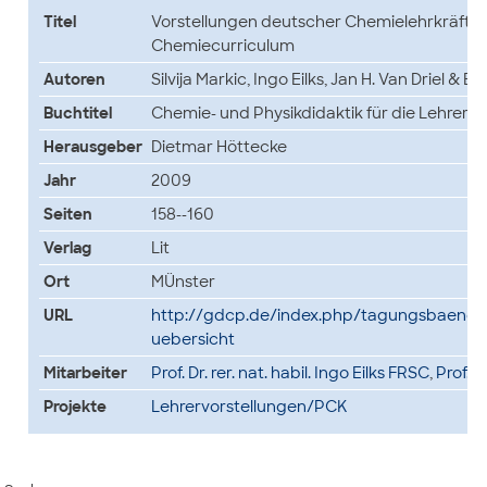
Titel
Vorstellungen deutscher Chemielehrkräfte 
Chemiecurriculum
Autoren
Silvija Markic, Ingo Eilks, Jan H. Van Driel & B
Buchtitel
Chemie- und Physikdidaktik für die Lehrerb
Herausgeber
Dietmar Höttecke
Jahr
2009
Seiten
158--160
Verlag
Lit
Ort
MÜnster
URL
http://gdcp.de/index.php/tagungsbaend
uebersicht
Mitarbeiter
Prof. Dr. rer. nat. habil. Ingo Eilks FRSC
,
Prof. D
Projekte
Lehrervorstellungen/PCK