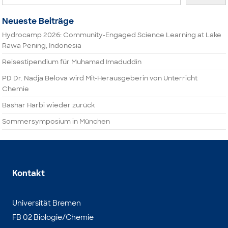
Neueste Beiträge
Hydrocamp 2026: Community-Engaged Science Learning at Lake
Rawa Pening, Indonesia
Reisestipendium für Muhamad Imaduddin
PD Dr. Nadja Belova wird Mit-Herausgeberin von Unterricht
Chemie
Bashar Harbi wieder zurück
Sommersymposium in München
Kontakt
Universität Bremen
FB 02 Biologie/Chemie