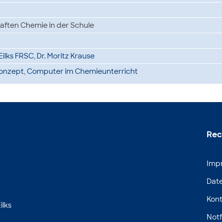
aften Chemie in der Schule
o Eilks FRSC
,
Dr. Moritz Krause
onzept
,
Computer im Chemieunterricht
Rec
Imp
Dat
Kont
ilks
Notf