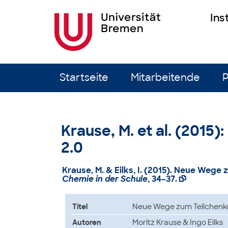
Ins
Zum Inhalt springen
Startseite
Mitarbeitende
P
Krause, M. et al. (201
2.0
Krause, M. & Eilks, I. (2015). Neue Wege
Chemie in der Schule
, 34–37.

Titel
Neue Wege zum Teilchenk
Autoren
Moritz Krause & Ingo Eilks