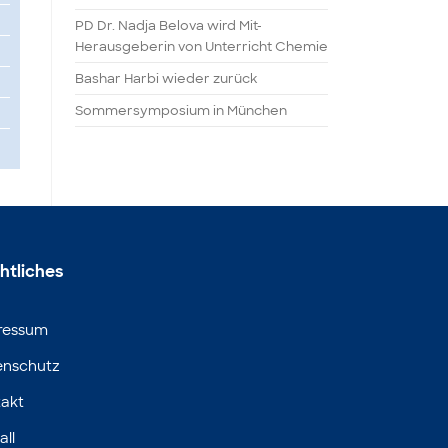
PD Dr. Nadja Belova wird Mit-
Herausgeberin von Unterricht Chemie
Bashar Harbi wieder zurück
Sommersymposium in München
htliches
ressum
enschutz
akt
all