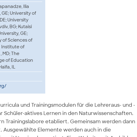
apanadze, Ilia
, GE; University of
 DE; University
vdiv, BG; Kutaisi
niversity, GE;
 of Sciences of
Institute of
, MD; The
ge of Education
Haifa, IL
rg/
Curricula und Trainingsmodulen für die Lehreraus- und -
r Schüler-aktives Lernen in den Naturwissenschaften.
n Trainingslabore etabliert. Gemeinsam werden dann
et. Ausgewählte Elemente werden auch in die