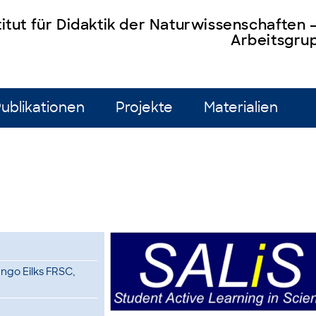
titut für Didaktik der Naturwissenschaften
Arbeitsgrup
ublikationen
Projekte
Materialien
. Ingo Eilks FRSC
,