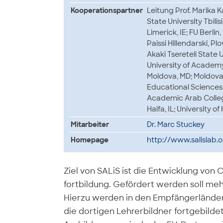
Kooperationspartner
Leitung Prof. Marika K
State University Tbilisi
Limerick, IE; FU Berlin,
Paissi Hillendarski, Plo
Akaki Tsereteli State U
University of Academy
Moldova, MD; Moldova 
Educational Sciences 
Academic Arab Colle
Haifa, IL; University of 
Mitarbeiter
Dr. Marc Stuckey
Homepage
http://www.salislab.o
Ziel von SALiS ist die Entwicklung von 
fortbildung. Gefördert werden soll meh
Hierzu werden in den Empfängerländer
die dortigen Lehrerbildner fortgebild