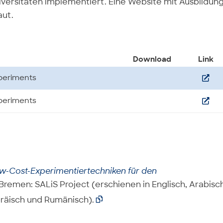
versitäten implementiert. Eine Website mit Ausbildung
aut.
Download
Link

periments

periments
w-Cost-Experimentiertechniken für den
 Bremen: SALiS Project (erschienen in Englisch, Arabisch
bräisch und Rumänisch).
