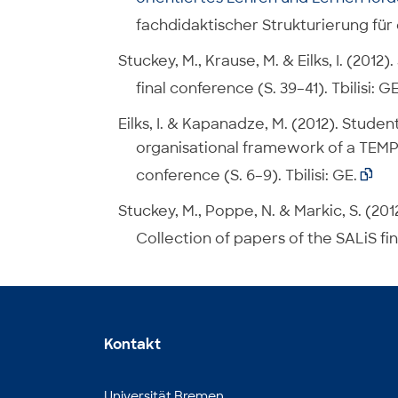
fachdidaktischer Strukturierung für 
Stuckey, M., Krause, M. & Eilks, I. (201
final conference (S. 39–41). Tbilisi: GE
Eilks, I. & Kapanadze, M. (2012). Stude
organisational framework of a TEMPUS
conference (S. 6–9). Tbilisi: GE.

Stuckey, M., Poppe, N. & Markic, S. (20
Collection of papers of the SALiS fina
Kontakt
Universität Bremen