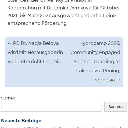
Sciences, der University of Prešov in
Kooperation mit Dr. Lenka Demková für Oktober
2026 bis März 2027 ausgewählt und erhält eine
entsprechend Förderung.
Beitrags-Navigation
←
PD Dr. Nadja Belova
Hydrocamp 2026:
wird Mit-Herausgeberin
Community-Engaged
von Unterricht Chemie
Science Learning at
Lake Rawa Pening,
Indonesia
→
Suchen
Suchen
Neueste Beiträge