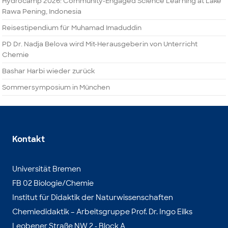
Hydrocamp 2026: Community-Engaged Science Learning at Lake
Rawa Pening, Indonesia
Reisestipendium für Muhamad Imaduddin
PD Dr. Nadja Belova wird Mit-Herausgeberin von Unterricht
Chemie
Bashar Harbi wieder zurück
Sommersymposium in München
Kontakt
Universität Bremen
FB 02 Biologie/Chemie
Institut für Didaktik der Naturwissenschaften
Chemiedidaktik – Arbeitsgruppe Prof. Dr. Ingo Eilks
Leobener Straße NW 2 - Block A