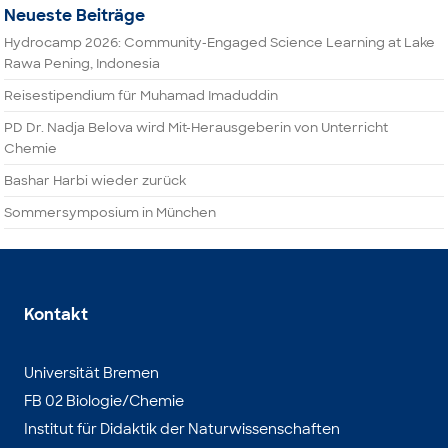
Neueste Beiträge
Hydrocamp 2026: Community-Engaged Science Learning at Lake
Rawa Pening, Indonesia
Reisestipendium für Muhamad Imaduddin
PD Dr. Nadja Belova wird Mit-Herausgeberin von Unterricht
Chemie
Bashar Harbi wieder zurück
Sommersymposium in München
Kontakt
Universität Bremen
FB 02 Biologie/Chemie
Institut für Didaktik der Naturwissenschaften