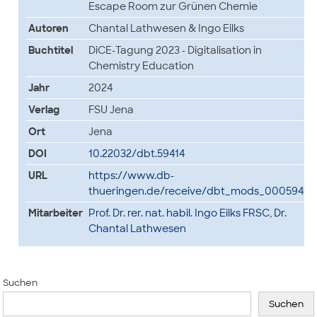
Escape Room zur Grünen Chemie
Autoren
Chantal Lathwesen & Ingo Eilks
Buchtitel
DiCE-Tagung 2023 - Digitalisation in
Chemistry Education
Jahr
2024
Verlag
FSU Jena
Ort
Jena
DOI
10.22032/dbt.59414
URL
https://www.db-
thueringen.de/receive/dbt_mods_00059414
Mitarbeiter
Prof. Dr. rer. nat. habil. Ingo Eilks FRSC
,
Dr.
Chantal Lathwesen
Suchen
Suchen