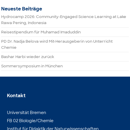
Neueste Beiträge
Hydrocamp 2026: Community-Engaged Science Learning at Lake
Rawa Pening, Indonesia
Reisestipendium für Muhamad Imaduddin
PD Dr. Nadja Belova wird Mit-Herausgeberin von Unterricht
Chemie
Bashar Harbi wieder zurück
Sommersymposium in München
Kontakt
Universität Bremen
FB 02 Biologie/Chemie
Institut für Didaktik der Naturwissenschaften