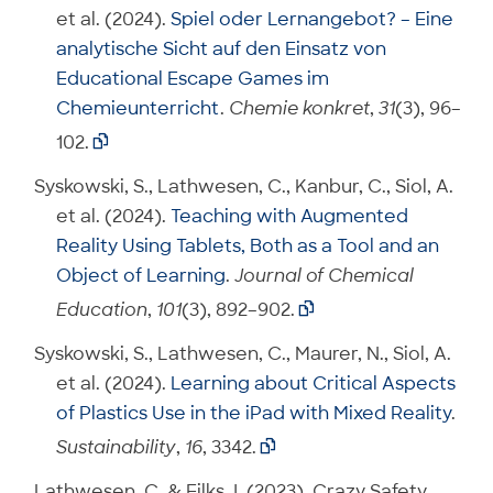
et al. (2024).
Spiel oder Lernangebot? – Eine
analytische Sicht auf den Einsatz von
Educational Escape Games im
Chemieunterricht
.
Chemie konkret
,
31
(3), 96–
102.

Syskowski, S., Lathwesen, C., Kanbur, C., Siol, A.
et al. (2024).
Teaching with Augmented
Reality Using Tablets, Both as a Tool and an
Object of Learning
.
Journal of Chemical
Education
,
101
(3), 892–902.

Syskowski, S., Lathwesen, C., Maurer, N., Siol, A.
et al. (2024).
Learning about Critical Aspects
of Plastics Use in the iPad with Mixed Reality
.
Sustainability
,
16
, 3342.

Lathwesen, C. & Eilks, I. (2023). Crazy Safety