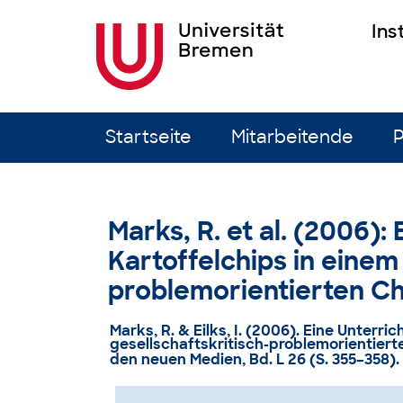
Ins
Zum Inhalt springen
Startseite
Mitarbeitende
P
Marks, R. et al. (2006):
Kartoffelchips in einem
problemorientierten C
Marks, R. & Eilks, I. (2006).
Eine Unterric
gesellschaftskritisch-problemorientier
den neuen Medien, Bd. L 26 (S. 355–358). 