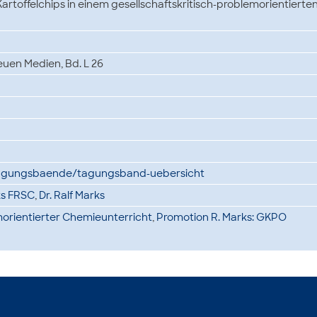
Kartoffelchips in einem gesellschaftskritisch-problemorientierte
uen Medien, Bd. L 26
tagungsbaende/tagungsband-uebersicht
lks FRSC
,
Dr. Ralf Marks
morientierter Chemieunterricht
,
Promotion R. Marks: GKPO