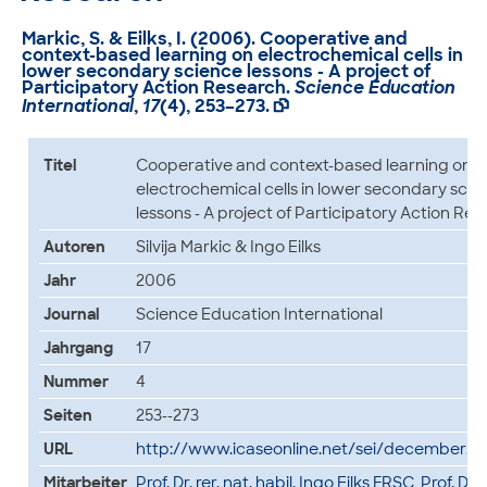
Markic, S. & Eilks, I. (2006).
Cooperative and
context-based learning on electrochemical cells in
lower secondary science lessons - A project of
Participatory Action Research
.
Science Education
International
,
17
(4), 253–273.

Titel
Cooperative and context-based learning on
electrochemical cells in lower secondary scie
lessons - A project of Participatory Action Re
Autoren
Silvija Markic & Ingo Eilks
Jahr
2006
Journal
Science Education International
Jahrgang
17
Nummer
4
Seiten
253--273
URL
http://www.icaseonline.net/sei/december2
Mitarbeiter
Prof. Dr. rer. nat. habil. Ingo Eilks FRSC
,
Prof. Dr. S