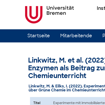
Ins
Zum Inhalt springen
Startseite
Mitarbeitende
P
Linkwitz, M. et al. (202
Enzymen als Beitrag z
Chemieunterricht
Linkwitz, M. & Eilks, I. (2022).
Experiment
über Grüne Chemie im Chemieunterrich
Titel
Experimente mit immobilisiert