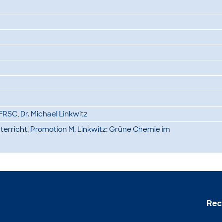
s FRSC
,
Dr. Michael Linkwitz
terricht
,
Promotion M. Linkwitz: Grüne Chemie im
Rec