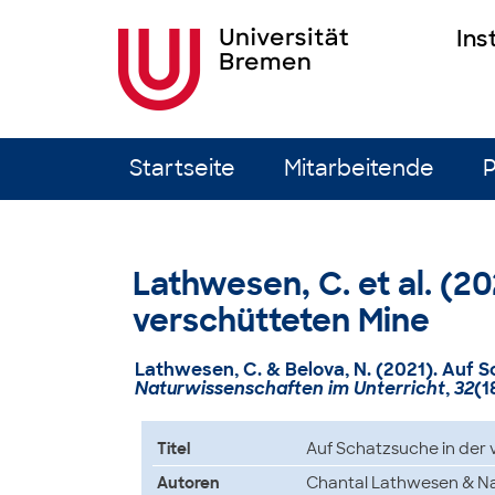
Ins
Zum Inhalt springen
Startseite
Mitarbeitende
P
Lathwesen, C. et al. (2
verschütteten Mine
Lathwesen, C. & Belova, N. (2021). Auf 
Naturwissenschaften im Unterricht
,
32
(1
Titel
Auf Schatzsuche in der 
Autoren
Chantal Lathwesen & Na