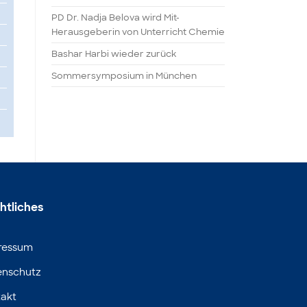
PD Dr. Nadja Belova wird Mit-
Herausgeberin von Unterricht Chemie
Bashar Harbi wieder zurück
Sommersymposium in München
htliches
ressum
enschutz
akt