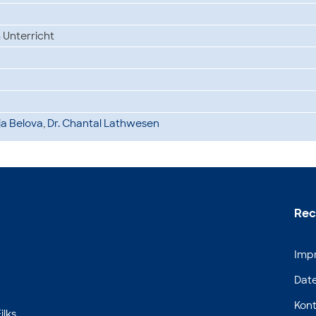
 Unterricht
dja Belova
,
Dr. Chantal Lathwesen
Rec
Imp
Dat
Kont
ilks