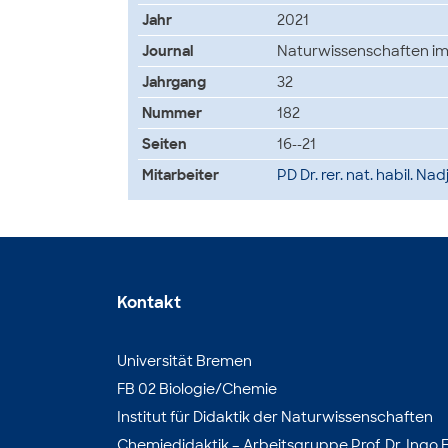
Jahr
2021
Journal
Naturwissenschaften im
Jahrgang
32
Nummer
182
Seiten
16--21
Mitarbeiter
PD Dr. rer. nat. habil. Na
Kontakt
Universität Bremen
FB 02 Biologie/Chemie
Institut für Didaktik der Naturwissenschaften
Chemiedidaktik – Arbeitsgruppe Prof. Dr. Ingo E