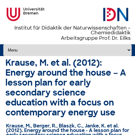
Institut für Didaktik der Naturwissenschaften –
Chemiedidaktik
Arbeitsgruppe Prof. Dr. Eilks
Zum Inhalt springen
Krause, M. et al. (2012):
Energy around the house – A
lesson plan for early
secondary science
education with a focus on
contemporary energy use
Krause, M., Berger, R., Blaszk, C., Janke, K. et al.
(2012).
Energy around the house - A lesson plan for
early secondary science education with a focus