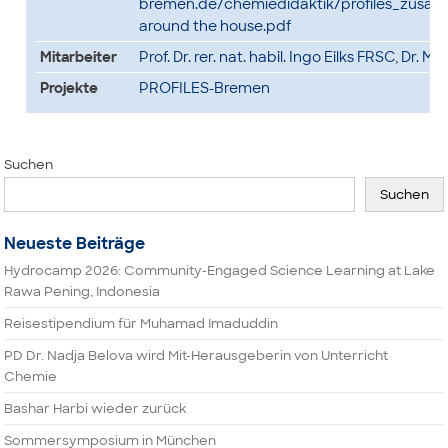
bremen.de/chemiedidaktik/profiles_zusatz
around the house.pdf
Mitarbeiter
Prof. Dr. rer. nat. habil. Ingo Eilks FRSC
,
Dr. Mo
Projekte
PROFILES-Bremen
Suchen
Suchen
Neueste Beiträge
Hydrocamp 2026: Community-Engaged Science Learning at Lake
Rawa Pening, Indonesia
Reisestipendium für Muhamad Imaduddin
PD Dr. Nadja Belova wird Mit-Herausgeberin von Unterricht
Chemie
Bashar Harbi wieder zurück
Sommersymposium in München