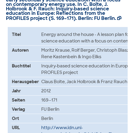
on contemporary energy use
. In C. Bolte, J.
Holbrook & F. Rauch: Inquiry-based science
education in Europe: Reflections from the
PROFILES project (S. 169–171). Berlin: FU Berlin.

Titel
Energy around the house - A lesson plan for
science education with a focus on contemp
Autoren
Moritz Krause, Rolf Berger, Christoph Blaszk
Rene Kastenbein & Ingo Eilks
Buchtitel
Inquiry-based science education in Europe: 
PROFILES project
Herausgeber
Claus Bolte, Jack Holbrook & Franz Rauch
Jahr
2012
Seiten
169--171
Verlag
FU Berlin
Ort
Berlin
URL
http://www.idn.uni-