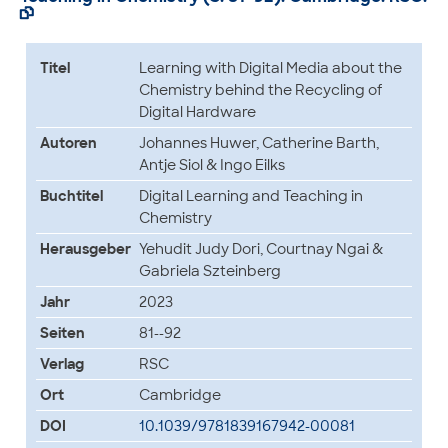

Titel
Learning with Digital Media about the
Chemistry behind the Recycling of
Digital Hardware
Autoren
Johannes Huwer, Catherine Barth,
Antje Siol & Ingo Eilks
Buchtitel
Digital Learning and Teaching in
Chemistry
Herausgeber
Yehudit Judy Dori, Courtnay Ngai &
Gabriela Szteinberg
Jahr
2023
Seiten
81--92
Verlag
RSC
Ort
Cambridge
DOI
10.1039/9781839167942-00081