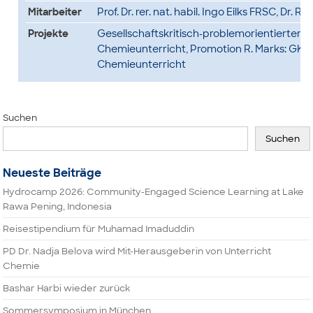
Mitarbeiter
Prof. Dr. rer. nat. habil. Ingo Eilks FRSC
,
Dr. Ral
Projekte
Gesellschaftskritisch-problemorientierter
Chemieunterricht
,
Promotion R. Marks: GK
Chemieunterricht
Suchen
Suchen
Neueste Beiträge
Hydrocamp 2026: Community-Engaged Science Learning at Lake
Rawa Pening, Indonesia
Reisestipendium für Muhamad Imaduddin
PD Dr. Nadja Belova wird Mit-Herausgeberin von Unterricht
Chemie
Bashar Harbi wieder zurück
Sommersymposium in München