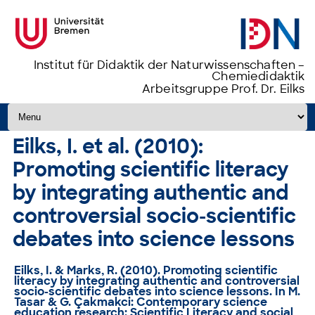
Institut für Didaktik der Naturwissenschaften –
Chemiedidaktik
Arbeitsgruppe Prof. Dr. Eilks
Zum Inhalt springen
Eilks, I. et al. (2010):
Promoting scientific literacy
by integrating authentic and
controversial socio-scientific
debates into science lessons
Eilks, I. & Marks, R. (2010).
Promoting scientific
literacy by integrating authentic and controversial
socio-scientific debates into science lessons
. In M.
Tasar & G. Çakmakci: Contemporary science
education research: Scientific Literacy and social