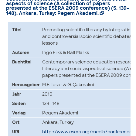
aspects of science (A collection of papers
presented at the ESERA 2009 conference) (S. 139–
148). Ankara, Turkey: Pegem Akademi.

Titel
Promoting scientific literacy by integrating
and controversial socio-scientific debates i
lessons
Autoren
Ingo Eilks & Ralf Marks
Buchtitel
Contemporary science education research: 
Literacy and social aspects of science (A col
papers presented at the ESERA 2009 confe
Herausgeber
M.F. Tasar & G. Çakmakci
Jahr
2010
Seiten
139--148
Verlag
Pegem Akademi
Ort
Ankara, Turkey
URL
http://www.esera.org/media/conferences