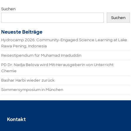
Suchen
Suchen
Neueste Beiträge
Hydrocamp 2026: Community-Engaged Science Learning at Lake
Rawa Pening, Indonesia
Reisestipendium für Muhamad Imaduddin
PD Dr. Nadja Belova wird Mit-Herausgeberin von Unterricht
Chemie
Bashar Harbi wieder zurück
Sommersymposium in München
Kontakt