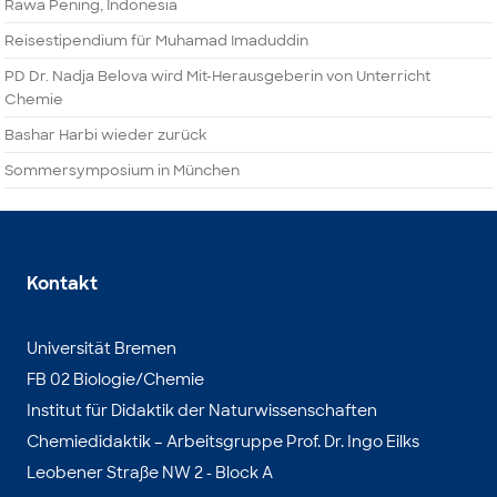
Rawa Pening, Indonesia
Reisestipendium für Muhamad Imaduddin
PD Dr. Nadja Belova wird Mit-Herausgeberin von Unterricht
Chemie
Bashar Harbi wieder zurück
Sommersymposium in München
Kontakt
Universität Bremen
FB 02 Biologie/Chemie
Institut für Didaktik der Naturwissenschaften
Chemiedidaktik – Arbeitsgruppe Prof. Dr. Ingo Eilks
Leobener Straße NW 2 - Block A