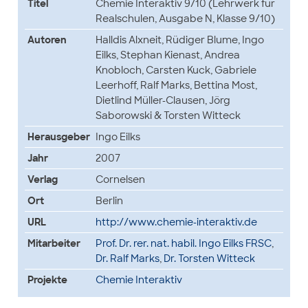
Titel
Chemie Interaktiv 9/10 (Lehrwerk für
Realschulen, Ausgabe N, Klasse 9/10)
Autoren
Halldis Alxneit, Rüdiger Blume, Ingo
Eilks, Stephan Kienast, Andrea
Knobloch, Carsten Kuck, Gabriele
Leerhoff, Ralf Marks, Bettina Most,
Dietlind Müller-Clausen, Jörg
Saborowski & Torsten Witteck
Herausgeber
Ingo Eilks
Jahr
2007
Verlag
Cornelsen
Ort
Berlin
URL
http://www.chemie-interaktiv.de
Mitarbeiter
Prof. Dr. rer. nat. habil. Ingo Eilks FRSC
,
Dr. Ralf Marks
,
Dr. Torsten Witteck
Projekte
Chemie Interaktiv