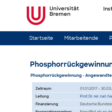
Ins
Zum Inhalt springen
Startseite
Mitarbeitende
P
Phosphorrückgewinnu
Phosphorrückgewinnung - Angewandte 
Zeitraum
01.01.2017 – 30.03
Leitung
Prof. Dr. rer. nat. h
Finanzierung
Deutsche Bundess
Kooperationspartner
NanoBioLab an der