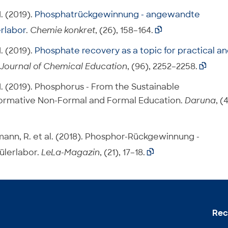
I. (2019).
Phosphatrückgewinnung - angewandte
rlabor
.
Chemie konkret
, (26), 158–164.

I. (2019).
Phosphate recovery as a topic for practical a
Journal of Chemical Education
, (96), 2252–2258.

, I. (2019). Phosphorus - From the Sustainable
ormative Non-Formal and Formal Education.
Daruna
, (
lmann, R. et al. (2018). Phosphor-Rückgewinnung -
lerlabor.
LeLa-Magazin
, (21), 17–18.

Rec