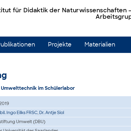
titut für Didaktik der Naturwissenschaften
Arbeitsgrup
ublikationen
Projekte
Materialien
ng
Umwelttechnik im Schülerlabor
.2019
abil. Ingo Eilks FRSC
,
Dr. Antje Siol
tiftung Umwelt (DBU)
 Universität des Saarlandes