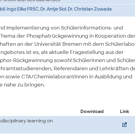
abil. Ingo Eilks FRSC
,
Dr. Antje Siol
,
Dr. Christian Zowada
 und Implementierung von Schülerinformations- und
Thema der Phosphatrückgewinnung in Kooperation de
schaften an der Universität Bremen mit dem Schülerlabo
ngebotes ist es, als aktuelle Fragestellung aus der
phor-Rückgewinnung sowohl Schülerinnen und Schüle
 Lehramtsstudierenden, Referendaren und Lehrkräften d
en sowie CTA/ChemielaborantInnen in Ausbildung und
e nahe zu bringen.
Download
Link
disciplinary learning on
