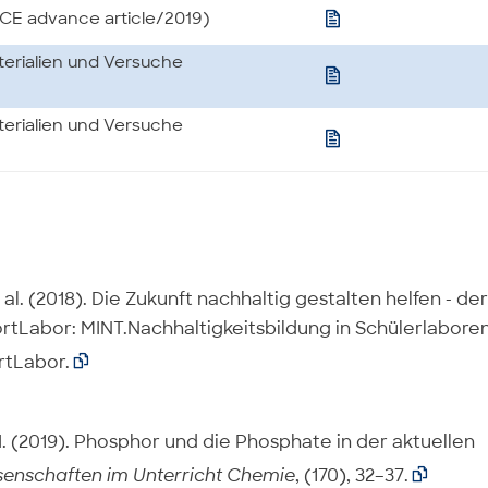

CE advance article/2019)
erialien und Versuche

erialien und Versuche

 et al. (2018). Die Zukunft nachhaltig gestalten helfen - der
ortLabor: MINT.Nachhaltigkeitsbildung in Schülerlabore
rtLabor.

s, I. (2019). Phosphor und die Phosphate in der aktuellen
senschaften im Unterricht Chemie
, (170), 32–37.
