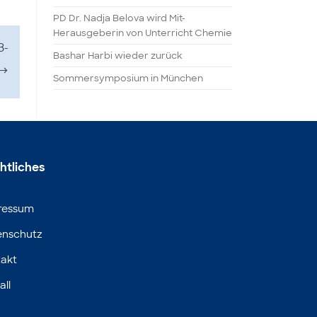
PD Dr. Nadja Belova wird Mit-
Herausgeberin von Unterricht Chemie
3-
Bashar Harbi wieder zurück
→
Sommersymposium in München
htliches
ressum
enschutz
akt
all