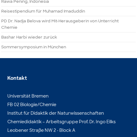
Rawa Pening, Indonesia
Reisestipendium für Muhamad Imaduddin
PD Dr. Nadja Belova wird Mit-Herausgeberin von Unterricht
Chemie
Bashar Harbi wieder zurück
Sommersymposium in München
Kontakt
Universität Bremen
FB 02 Biologie/Chemie
Institut für Didaktik der Naturwissenschaften
Chemiedidaktik – Arbeitsgruppe Prof. Dr. Ingo Eilks
Leobener Straße NW 2 - Block A