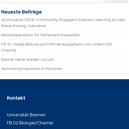
Neueste Beiträge
Hydrocamp 2026: Community-Engaged Science Learning at Lake
Rawa Pening, Indonesia
Reisestipendium für Muhamad Imaduddin
PD Dr. Nadja Belova wird Mit-Herausgeberin von Unterricht
Chemie
Bashar Harbi wieder zurück
Sommersymposium in München
Kontakt
Universität Bremen
FB 02 Biologie/Chemie