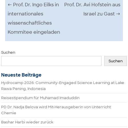
Beitrags-Navigation
←
Prof. Dr. Ingo Eilks in
Prof. Dr. Avi Hofstein aus
internationales
Israel zu Gast
→
wissenschaftliches
Kommitee eingeladen
Suchen
Suchen
Neueste Beiträge
Hydrocamp 2026: Community-Engaged Science Learning at Lake
Rawa Pening, Indonesia
Reisestipendium für Muhamad Imaduddin
PD Dr. Nadja Belova wird Mit-Herausgeberin von Unterricht
Chemie
Bashar Harbi wieder zurück