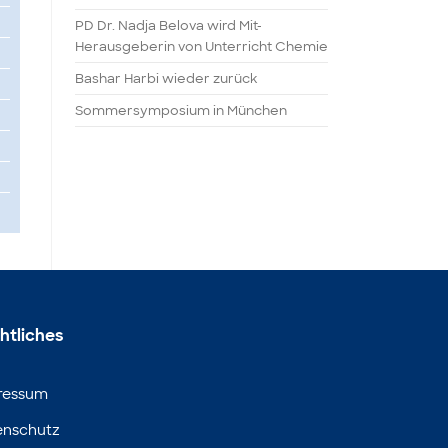
PD Dr. Nadja Belova wird Mit-
Herausgeberin von Unterricht Chemie
Bashar Harbi wieder zurück
Sommersymposium in München
htliches
ressum
enschutz