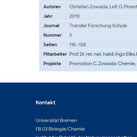
Autoren
Christian Zowada, Leif. O. Moent
Jahr
2019
Journal
Transfer Forschung Schule
Nummer
5
Seiten
116--128
Mitarbeiter
Prof. Dr. rer. nat. habil. Ingo Eilk
Projekte
Promotion C. Zowada: Chemie, 
Kontakt
Universität Bremen
FB 02 Biologie/Chemie