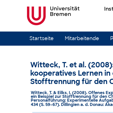
Ins
Zum Inhalt springen
Startseite
Mitarbeitende
P
Witteck, T. et al. (200
kooperatives Lernen in 
Stofftrennung für den
Witteck, T. & Eilks, I. (2008). Offenes E
ein Beispiel zur Stofftrennung für den C
Personalführung: Experimentelle Aufgab
434 (S. 59–67). Dillingien a. d. Donau: 