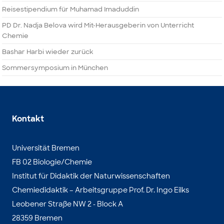
Reisestipendium für Muhamad Imaduddin
PD Dr. Nadja Belova wird Mit-Herausgeberin von Unterricht
Chemie
Bashar Harbi wieder zurück
Sommersymposium in München
Kontakt
Universität Bremen
FB 02 Biologie/Chemie
Institut für Didaktik der Naturwissenschaften
Chemiedidaktik – Arbeitsgruppe Prof. Dr. Ingo Eilks
Leobener Straße NW 2 - Block A
28359 Bremen