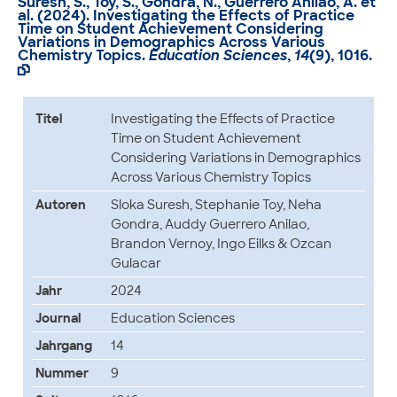
Suresh, S., Toy, S., Gondra, N., Guerrero Anilao, A. et
al. (2024).
Investigating the Effects of Practice
Time on Student Achievement Considering
Variations in Demographics Across Various
Chemistry Topics
.
Education Sciences
,
14
(9), 1016.

Titel
Investigating the Effects of Practice
Time on Student Achievement
Considering Variations in Demographics
Across Various Chemistry Topics
Autoren
Sloka Suresh, Stephanie Toy, Neha
Gondra, Auddy Guerrero Anilao,
Brandon Vernoy, Ingo Eilks & Ozcan
Gulacar
Jahr
2024
Journal
Education Sciences
Jahrgang
14
Nummer
9