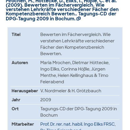
Mrochen, M., Höttecke, D., Eilks, I., Hößle, C. et al.
(2009). Bewerten im Fächervergleich. Wie
verstehen Lehrkräfte verschiedener Fächer den
Kompetenzbereich Bewerten.. Tagungs-CD der
DPG-Tagung 2009 in Bochum.

Titel
Bewerten im Fächervergleich. Wie
verstehen Lehrkräfte verschiedener
Fächer den Kompetenzbereich
Bewerten.
Autoren
Maria Mrochen, Dietmar Höttecke,
Ingo Eilks, Corinna Hößle, Jürgen
Menthe, Helen Kellinghaus & Timo
Feierabend
Herausgeber
V. Nordmeier & H. Grötzbauch
Jahr
2009
Ort
Tagungs-CD der DPG-Tagung 2009 in
Bochum
Mitarbeiter
Prof. Dr. rer. nat. habil. Ingo Eilks FRSC
,