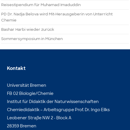
Reisestipendium für Muhamad Imaduddin
PD Dr. Nadja Belova wird Mit-Herausgeberin von Unterricht
Chemie
Bashar Harbi wieder zurück
Sommersymposium in München
Kontakt
Universität Bremen
FB 02 Biologie/Chemie
Institut für Didaktik der Naturwissenschaften
Chemiedidaktik – Arbeitsgruppe Prof. Dr. Ingo Eilks
Leobener Straße NW 2 - Block A
28359 Bremen