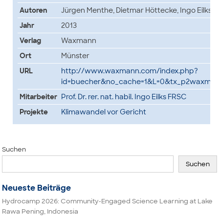
Autoren
Jürgen Menthe, Dietmar Höttecke, Ingo Eilks &
Jahr
2013
Verlag
Waxmann
Ort
Münster
URL
http://www.waxmann.com/index.php?
id=buecher&no_cache=1&L=0&tx_p2waxman
Mitarbeiter
Prof. Dr. rer. nat. habil. Ingo Eilks FRSC
Projekte
Klimawandel vor Gericht
Suchen
Suchen
Neueste Beiträge
Hydrocamp 2026: Community-Engaged Science Learning at Lake
Rawa Pening, Indonesia