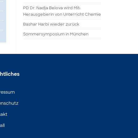
PD Dr. Nadja Belova wird Mit-
Herausgeberin von Unterricht Chemie
Bashar Harbi wieder zurück
Sommersymposium in München
htliches
ressum
enschutz
akt
all