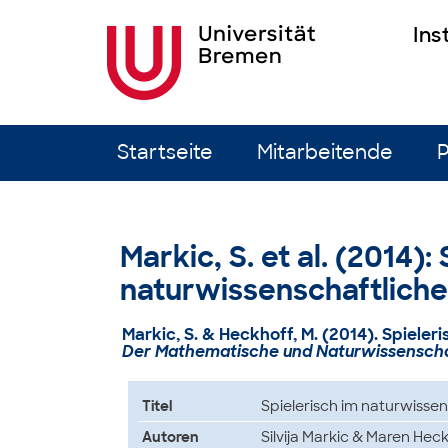
Ins
Zum Inhalt springen
Startseite
Mitarbeitende
P
Markic, S. et al. (2014):
naturwissenschaftlich
Markic, S. & Heckhoff, M. (2014). Spiele
Der Mathematische und Naturwissenschaf
Titel
Spielerisch im naturwisse
Autoren
Silvija Markic & Maren Hec