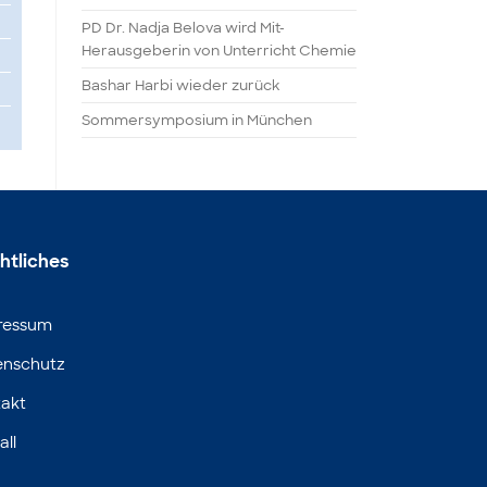
PD Dr. Nadja Belova wird Mit-
Herausgeberin von Unterricht Chemie
Bashar Harbi wieder zurück
Sommersymposium in München
htliches
ressum
enschutz
akt
all