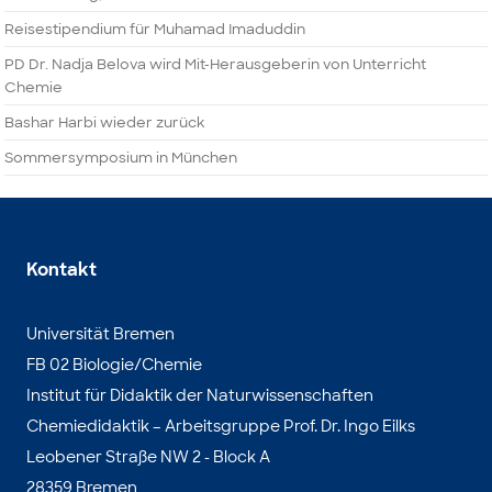
Reisestipendium für Muhamad Imaduddin
PD Dr. Nadja Belova wird Mit-Herausgeberin von Unterricht
Chemie
Bashar Harbi wieder zurück
Sommersymposium in München
Kontakt
Universität Bremen
FB 02 Biologie/Chemie
Institut für Didaktik der Naturwissenschaften
Chemiedidaktik – Arbeitsgruppe Prof. Dr. Ingo Eilks
Leobener Straße NW 2 - Block A
28359 Bremen