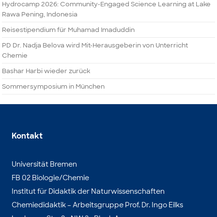
Hydrocamp 2026: Community-Engaged Science Learning at Lake
Rawa Pening, Indonesia
Reisestipendium für Muhamad Imaduddin
PD Dr. Nadja Belova wird Mit-Herausgeberin von Unterricht
Chemie
Bashar Harbi wieder zurück
Sommersymposium in München
Kontakt
Universität Bremen
FB 02 Biologie/Chemie
Institut für Didaktik der Naturwissenschaften
Chemiedidaktik – Arbeitsgruppe Prof. Dr. Ingo Eilks