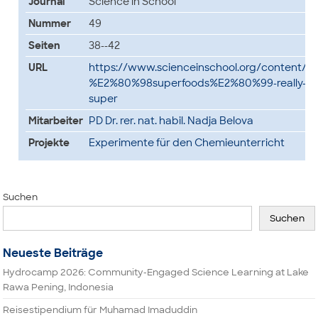
Journal
Science in School
Nummer
49
Seiten
38--42
URL
https://www.scienceinschool.org/content/ar
%E2%80%98superfoods%E2%80%99-really-so
super
Mitarbeiter
PD Dr. rer. nat. habil. Nadja Belova
Projekte
Experimente für den Chemieunterricht
Suchen
Suchen
Neueste Beiträge
Hydrocamp 2026: Community-Engaged Science Learning at Lake
Rawa Pening, Indonesia
Reisestipendium für Muhamad Imaduddin