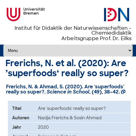
Institut für Didaktik der Naturwissenschaften –
Chemiedidaktik
Arbeitsgruppe Prof. Dr. Eilks
Zum Inhalt springen
Frerichs, N. et al. (2020): Are
’superfoods‘ really so super?
Frerichs, N. & Ahmad, S. (2020).
Are 'superfoods'
really so super?
.
Science in School
, (49), 38–42.

Titel
Are 'superfoods' really so super?
Autoren
Nadja Frerichs & Sosin Ahmad
Jahr
2020