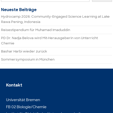
Neueste Beiträge
Hydrocamp 2026: Community-Engaged Science Learning at Lake
Rawa Pening, Indonesia
Reisestipendium für Muhamad Imaduddin
PD Dr. Nadja Belova wird Mit-Herausgeberin von Unterricht
Chemie
Bashar Harbi wieder zurück
Sommersymposium in München
Kontakt
Universität Bremen
FB 02 Biologie/Chemie