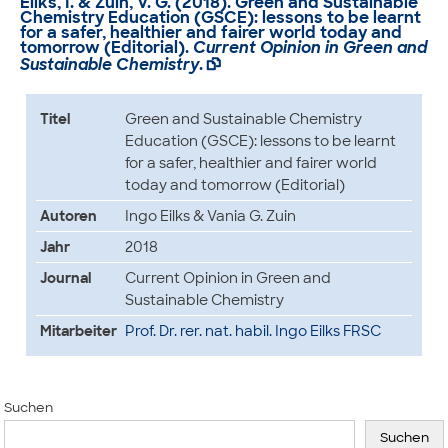
Eilks, I. & Zuin, V. G. (2018). Green and Sustainable
Chemistry Education (GSCE): lessons to be learnt
for a safer, healthier and fairer world today and
tomorrow (Editorial).
Current Opinion in Green and
Sustainable Chemistry
.

Titel
Green and Sustainable Chemistry
Education (GSCE): lessons to be learnt
for a safer, healthier and fairer world
today and tomorrow (Editorial)
Autoren
Ingo Eilks & Vania G. Zuin
Jahr
2018
Journal
Current Opinion in Green and
Sustainable Chemistry
Mitarbeiter
Prof. Dr. rer. nat. habil. Ingo Eilks FRSC
Suchen
Suchen