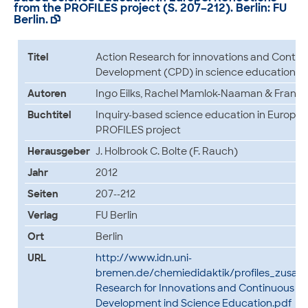
from the PROFILES project (S. 207–212). Berlin: FU
Berlin.

Titel
Action Research for innovations and Contin
Development (CPD) in science education
Autoren
Ingo Eilks, Rachel Mamlok-Naaman & Franz
Buchtitel
Inquiry-based science education in Europe: 
PROFILES project
Herausgeber
J. Holbrook C. Bolte (F. Rauch)
Jahr
2012
Seiten
207--212
Verlag
FU Berlin
Ort
Berlin
URL
http://www.idn.uni-
bremen.de/chemiedidaktik/profiles_zusatz
Research for Innovations and Continuous Pr
Development ind Science Education.pdf