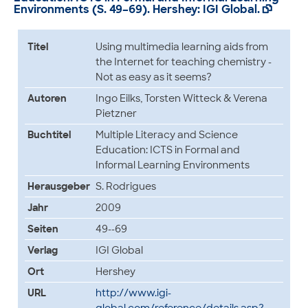
Environments (S. 49–69). Hershey: IGI Global.

Titel
Using multimedia learning aids from
the Internet for teaching chemistry -
Not as easy as it seems?
Autoren
Ingo Eilks, Torsten Witteck & Verena
Pietzner
Buchtitel
Multiple Literacy and Science
Education: ICTS in Formal and
Informal Learning Environments
Herausgeber
S. Rodrigues
Jahr
2009
Seiten
49--69
Verlag
IGI Global
Ort
Hershey
URL
http://www.igi-