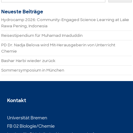
Neueste Beiträge
Hydrocamp 2026: Community-Engaged Science Learning at Lake
Rawa Pening, Indonesia
Reisestipendium für Muhamad Imaduddin
PD Dr. Nadja Belova wird Mit-Herausgeberin von Unterricht
Chemie
Bashar Harbi wieder zurück
Sommersymposium in München
Kontakt
Universität Bremen
FB 02 Biologie/Chemie