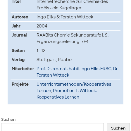
Titel
Internetrecherche zur Chemie des
Erdöls - ein Kugellager
Autoren
Ingo Eilks & Torsten Witteck
Jahr
2004
Journal
RAABits Chemie Sekundarstufe I, 9.
Ergänzungslieferung I/F4
Seiten
1--12
Verlag
Stuttgart, Raabe
Mitarbeiter
Prof. Dr. rer. nat. habil. Ingo Eilks FRSC
,
Dr.
Torsten Witteck
Projekte
Unterrichtsmethoden/Kooperatives
Lernen
,
Promotion T. Witteck:
Kooperatives Lernen
Suchen
Suchen