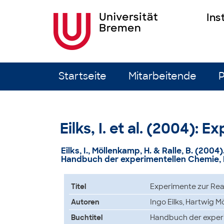
Ins
Zum Inhalt springen
Startseite
Mitarbeitende
P
Eilks, I. et al. (2004):
Eilks, I., Möllenkamp, H. & Ralle, B. (2004
Handbuch der experimentellen Chemie, Bd.
Titel
Experimente zur Reak
Autoren
Ingo Eilks, Hartwig 
Buchtitel
Handbuch der experim