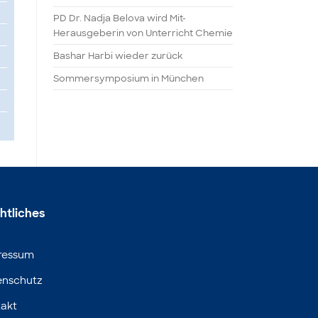
PD Dr. Nadja Belova wird Mit-
Herausgeberin von Unterricht Chemie
Bashar Harbi wieder zurück
Sommersymposium in München
htliches
ressum
enschutz
akt