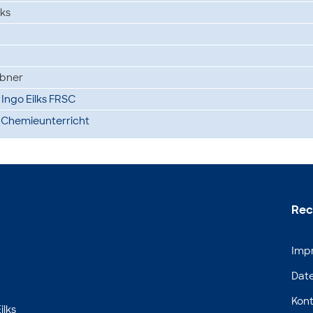
lks
ubner
l. Ingo Eilks FRSC
 Chemieunterricht
Rec
Imp
Dat
Kont
ilks