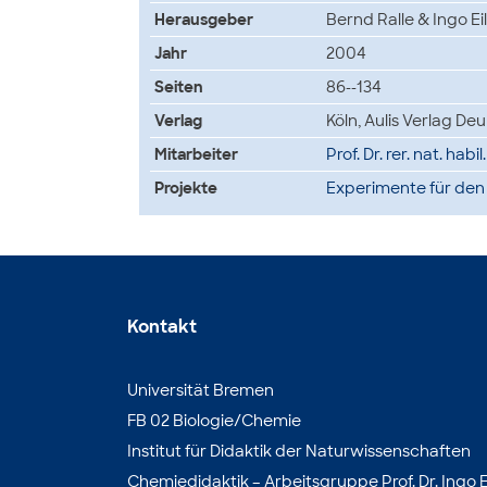
Herausgeber
Bernd Ralle & Ingo Ei
Jahr
2004
Seiten
86--134
Verlag
Köln, Aulis Verlag De
Mitarbeiter
Prof. Dr. rer. nat. habi
Projekte
Experimente für den
Kontakt
Universität Bremen
FB 02 Biologie/Chemie
Institut für Didaktik der Naturwissenschaften
Chemiedidaktik – Arbeitsgruppe Prof. Dr. Ingo E