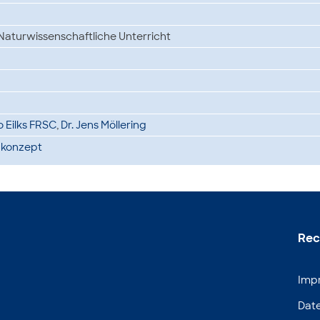
aturwissenschaftliche Unterricht
go Eilks FRSC
,
Dr. Jens Möllering
nkonzept
Rec
Imp
Dat