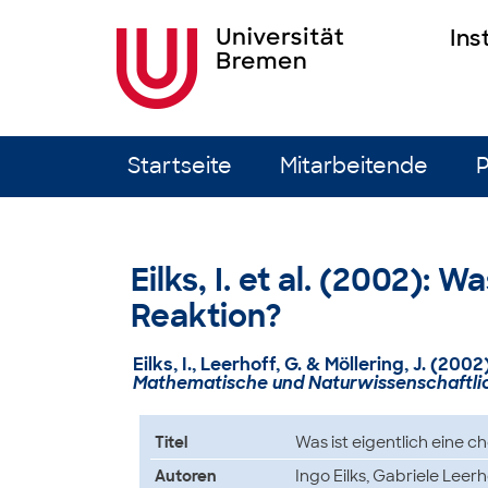
Ins
Zum Inhalt springen
Startseite
Mitarbeitende
P
Eilks, I. et al. (2002): 
Reaktion?
Eilks, I., Leerhoff, G. & Möllering, J. (2
Mathematische und Naturwissenschaftlic
Titel
Was ist eigentlich eine 
Autoren
Ingo Eilks, Gabriele Leerh