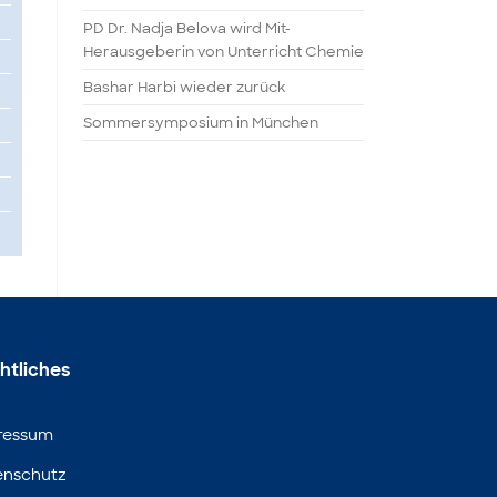
PD Dr. Nadja Belova wird Mit-
Herausgeberin von Unterricht Chemie
Bashar Harbi wieder zurück
Sommersymposium in München
htliches
ressum
enschutz