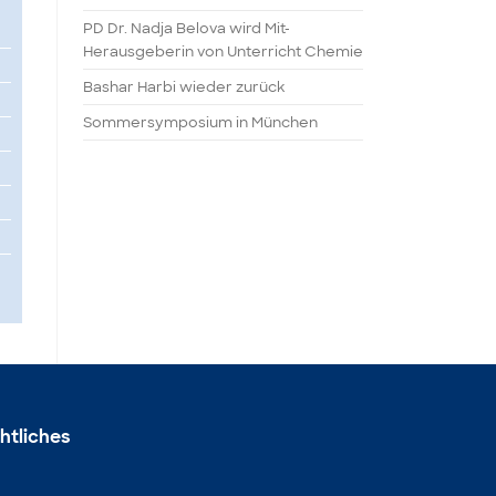
PD Dr. Nadja Belova wird Mit-
Herausgeberin von Unterricht Chemie
Bashar Harbi wieder zurück
Sommersymposium in München
htliches