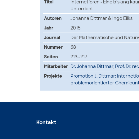
Titel
Internetforen - Eine bislang ka
Unterricht
Autoren
Johanna Dittmar & Ingo Eilks
Jahr
2015
Journal
Der Mathematische und Naturwi
Nummer
68
Seiten
213--217
Mitarbeiter
Dr. Johanna Dittmar
,
Prof. Dr. re
Projekte
Promotion J. Dittmar: Internet
problemorientierter Chemieunt
Kontakt