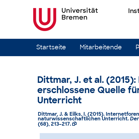
Ins
Zum Inhalt springen
Startseite
Mitarbeitende
P
Dittmar, J. et al. (2015
erschlossene Quelle fü
Unterricht
Dittmar, J. & Eilks, I. (2015). Internetfo
naturwissenschaftlichen Unterricht.
Der
(68), 213–217.
