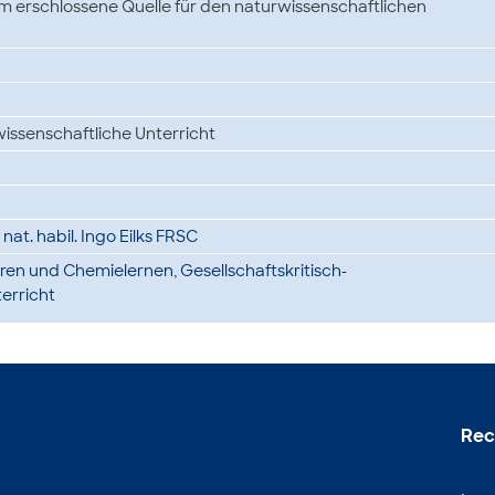
um erschlossene Quelle für den naturwissenschaftlichen
ssenschaftliche Unterricht
r. nat. habil. Ingo Eilks FRSC
foren und Chemielernen
,
Gesellschaftskritisch-
erricht
Rec