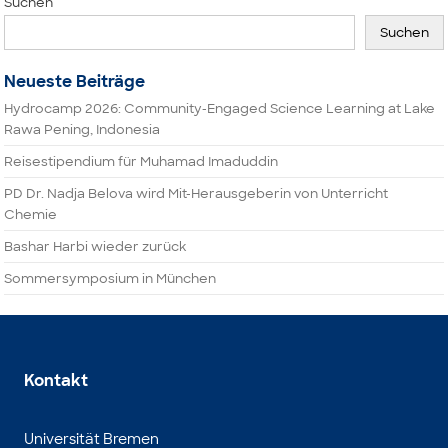
Suchen
Suchen
Neueste Beiträge
Hydrocamp 2026: Community-Engaged Science Learning at Lake
Rawa Pening, Indonesia
Reisestipendium für Muhamad Imaduddin
PD Dr. Nadja Belova wird Mit-Herausgeberin von Unterricht
Chemie
Bashar Harbi wieder zurück
Sommersymposium in München
Kontakt
Universität Bremen