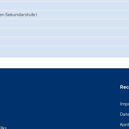
en Sekundarstufe I
Rec
Imp
Dat
Kont
ilks