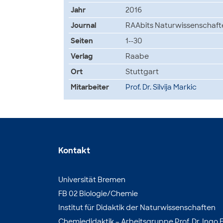
Jahr
2016
Journal
RAAbits Naturwissenschaft
Seiten
1--30
Verlag
Raabe
Ort
Stuttgart
Mitarbeiter
Prof. Dr. Silvija Markic
Kontakt
Universität Bremen
FB 02 Biologie/Chemie
Institut für Didaktik der Naturwissenschaften
Chemiedidaktik – Arbeitsgruppe Prof. Dr. Ingo E