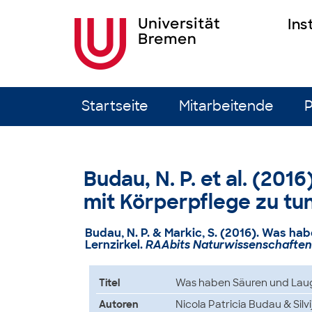
Ins
Zum Inhalt springen
Startseite
Mitarbeitende
P
Budau, N. P. et al. (20
mit Körperpflege zu tun
Budau, N. P. & Markic, S. (2016). Was ha
Lernzirkel.
RAAbits Naturwissenschaften 
Titel
Was haben Säuren und Laugen
Autoren
Nicola Patricia Budau & Silvi