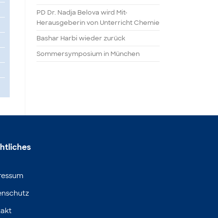
PD Dr. Nadja Belova wird Mit-
Herausgeberin von Unterricht Chemie
Bashar Harbi wieder zurück
Sommersymposium in München
htliches
ressum
enschutz
akt