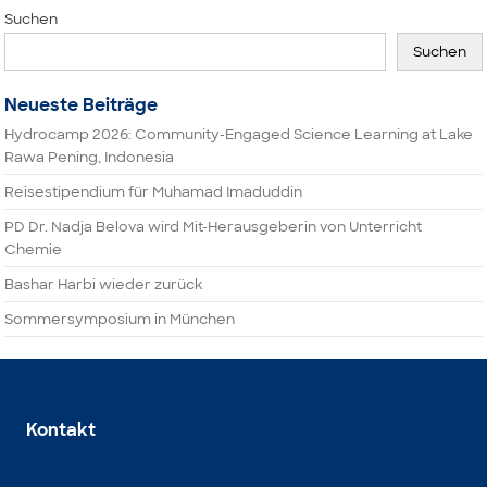
Suchen
Suchen
Neueste Beiträge
Hydrocamp 2026: Community-Engaged Science Learning at Lake
Rawa Pening, Indonesia
Reisestipendium für Muhamad Imaduddin
PD Dr. Nadja Belova wird Mit-Herausgeberin von Unterricht
Chemie
Bashar Harbi wieder zurück
Sommersymposium in München
Kontakt