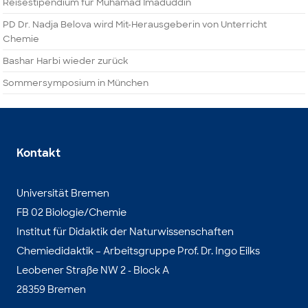
Reisestipendium für Muhamad Imaduddin
PD Dr. Nadja Belova wird Mit-Herausgeberin von Unterricht
Chemie
Bashar Harbi wieder zurück
Sommersymposium in München
Kontakt
Universität Bremen
FB 02 Biologie/Chemie
Institut für Didaktik der Naturwissenschaften
Chemiedidaktik – Arbeitsgruppe Prof. Dr. Ingo Eilks
Leobener Straße NW 2 - Block A
28359 Bremen