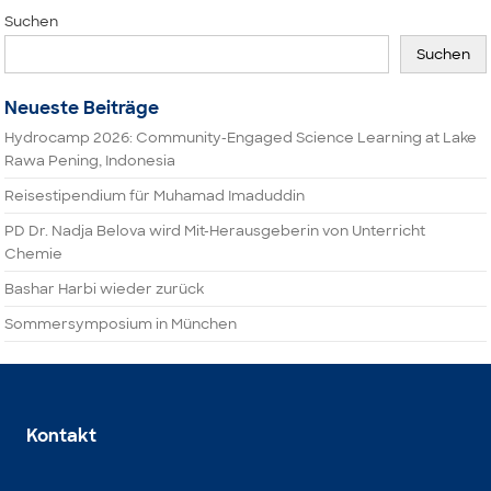
Suchen
Suchen
Neueste Beiträge
Hydrocamp 2026: Community-Engaged Science Learning at Lake
Rawa Pening, Indonesia
Reisestipendium für Muhamad Imaduddin
PD Dr. Nadja Belova wird Mit-Herausgeberin von Unterricht
Chemie
Bashar Harbi wieder zurück
Sommersymposium in München
Kontakt