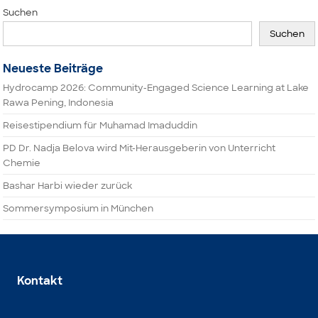
Suchen
Suchen
Neueste Beiträge
Hydrocamp 2026: Community-Engaged Science Learning at Lake
Rawa Pening, Indonesia
Reisestipendium für Muhamad Imaduddin
PD Dr. Nadja Belova wird Mit-Herausgeberin von Unterricht
Chemie
Bashar Harbi wieder zurück
Sommersymposium in München
Kontakt