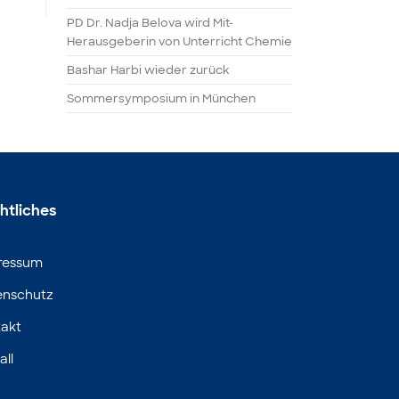
PD Dr. Nadja Belova wird Mit-
Herausgeberin von Unterricht Chemie
Bashar Harbi wieder zurück
Sommersymposium in München
htliches
ressum
enschutz
akt
all