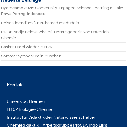
Neueste Beiträge
Hydrocamp 2026: Community-Engaged Science Learning at Lake
Rawa Pening, Indonesia
Reisestipendium für Muhamad Imaduddin
PD Dr. Nadja Belova wird Mit-Herausgeberin von Unterricht
Chemie
Bashar Harbi wieder zurück
Sommersymposium in München
Kontakt
Universität Bremen
FB 02 Biologie/Chemie
Institut für Didaktik der Naturwissenschaften
Chemiedidaktik – Arbeitsgruppe Prof. Dr. Ingo Eilks